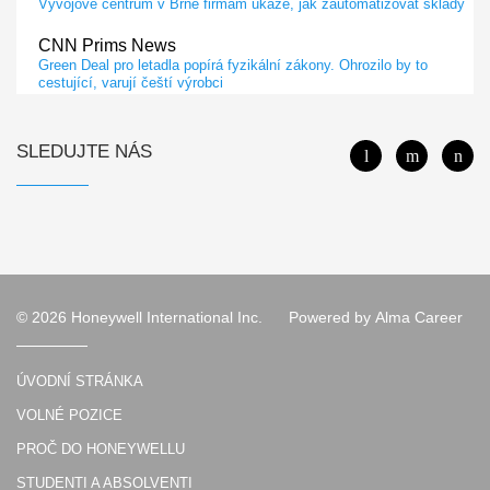
Vývojové centrum v Brně firmám ukáže, jak zautomatizovat sklady
CNN Prims News
Green Deal pro letadla popírá fyzikální zákony. Ohrozilo by to
cestující, varují čeští výrobci
Dopravní Noviny
Společnosti Honeywell a Lockheed Martin podepsaly memorandum
SLEDUJTE NÁS
o porozumění
iRozhlas
Virtuální černé skříňky mohou usnadnit vyšetřování leteckých
nehod. Data z letadla posílají hned na zem
Euro.cz
ATLETI NEJSOU JEN VE SPORTU, ŘÍKÁ DESIGNÉRKA
© 2026 Honeywell International Inc.
Powered by
Alma Career
PRACOVNÍCH ODĚVŮ. LIDEM S RIZIKOVÝM POVOLÁNÍM
KRYJE ZÁDA NAPŘÍČ SVĚTEM
iDnes.cz
ÚVODNÍ STRÁNKA
V novém letadle testují kontrolu spících pilotů a přistání podle
VOLNÉ POZICE
kamery
PROČ DO HONEYWELLU
Denik.cz
Zákulisí brněnského Sillicon Valley: víme, co tam dělají
STUDENTI A ABSOLVENTI