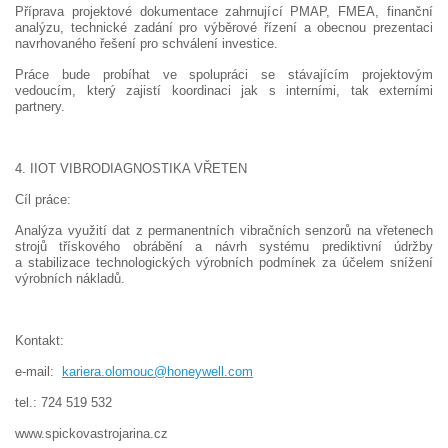
Příprava projektové dokumentace zahrnující PMAP, FMEA, finanční
analýzu, technické zadání pro výběrové řízení a obecnou prezentaci
navrhovaného řešení pro schválení investice.
Práce bude probíhat ve spolupráci se stávajícím projektovým
vedoucím, který zajistí koordinaci jak s interními, tak externími
partnery.
4. IIOT VIBRODIAGNOSTIKA VŘETEN
Cíl práce:
Analýza využití dat z permanentních vibračních senzorů na vřetenech
strojů třískového obrábění a návrh systému prediktivní údržby
a stabilizace technologických výrobních podmínek za účelem snížení
výrobních nákladů.
Kontakt:
e-mail:
kariera.olomouc@honeywell.com
tel.: 724 519 532
www.spickovastrojarina.cz